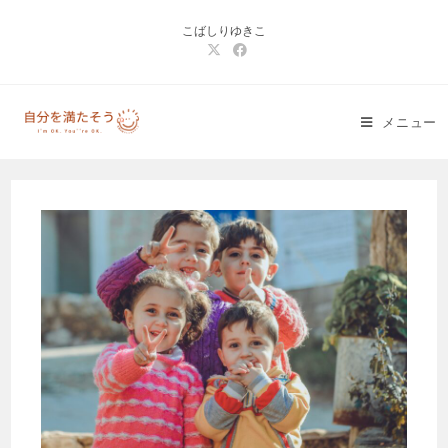
コ
こばしりゆきこ
ン
テ
ン
ツ
メニュー
へ
ス
キ
ッ
プ