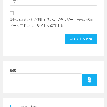
る
ア
サ
名
ド
イ
前
レ
ト
ま
次回のコメントで使用するためブラウザーに自分の名前、
ス
の
た
メールアドレス、サイトを保存する。
を
URL
は
入
を
ユ
力
入
ー
し
力
ザ
て
し
ー
コ
て
名
メ
く
を
ン
だ
検索
入
ト
さ
力
検
索
い。
し
(任
て
意)
く
だ
テーマから探す