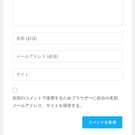
ト
コ
メ
ン
メ
ト
ー
す
ル
Web
る
ア
サ
名
ド
イ
前
レ
ト
ま
次回のコメントで使用するためブラウザーに自分の名前、
ス
の
た
メールアドレス、サイトを保存する。
を
URL
は
入
を
ユ
力
入
ー
し
力
ザ