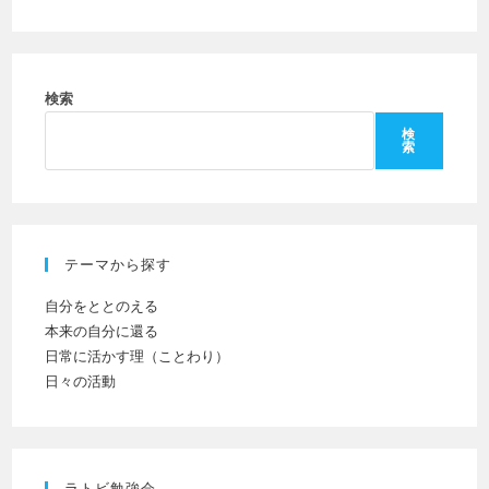
て
し
ー
コ
て
名
メ
く
を
ン
だ
検索
入
ト
さ
力
検
索
い。
し
(任
て
意)
く
だ
テーマから探す
さ
い
自分をととのえる
本来の自分に還る
日常に活かす理（ことわり）
日々の活動
ラトビ勉強会