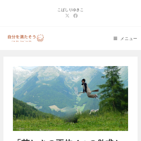
コ
こばしりゆきこ
ン
テ
ン
ツ
メニュー
へ
ス
キ
ッ
プ