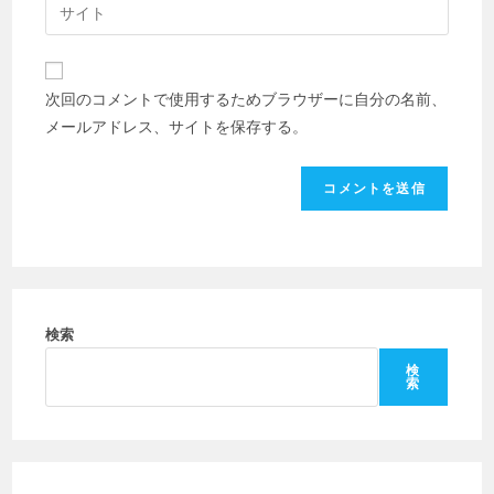
Web
る
ア
サ
名
ド
イ
前
レ
ト
ま
次回のコメントで使用するためブラウザーに自分の名前、
ス
の
た
メールアドレス、サイトを保存する。
を
URL
は
入
を
ユ
力
入
ー
し
力
ザ
て
し
ー
コ
て
名
メ
く
を
ン
だ
検索
入
ト
さ
力
検
索
い。
し
(任
て
意)
く
だ