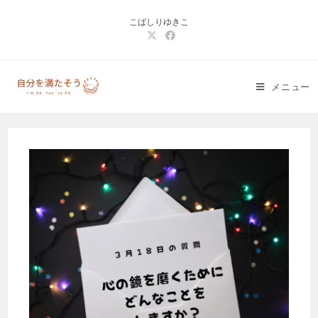
コ
こばしりゆきこ
ン
テ
ン
ツ
メニュー
へ
ス
キ
ッ
プ