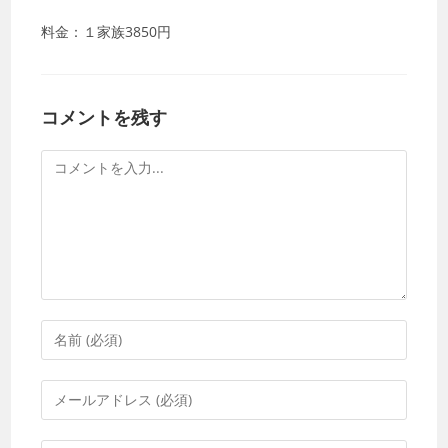
料金：１家族3850円
コメントを残す
コ
メ
ン
ト
コ
メ
ン
メ
ト
ー
す
ル