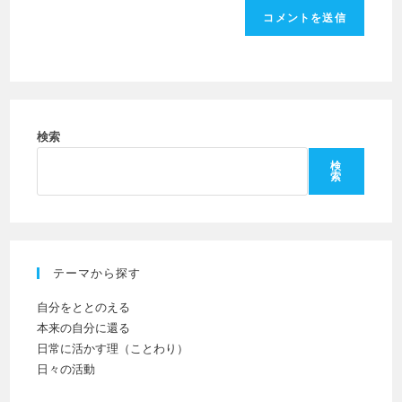
を
ユ
力
入
ー
し
力
ザ
て
し
ー
コ
て
名
メ
く
を
ン
だ
検索
入
ト
さ
力
検
索
い。
し
(任
て
意)
く
だ
テーマから探す
さ
い
自分をととのえる
本来の自分に還る
日常に活かす理（ことわり）
日々の活動