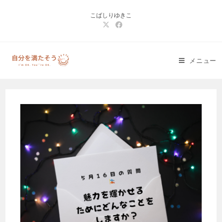
コ
こばしりゆきこ
ン
テ
ン
ツ
メニュー
へ
ス
キ
ッ
プ