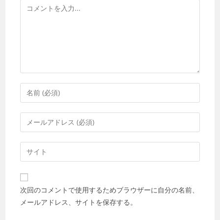
コ
メ
ン
ト
コ
メ
ン
メ
ト
ー
す
ル
Web
る
ア
サ
名
ド
イ
前
レ
ト
ま
次回のコメントで使用するためブラウザーに自分の名前、
ス
の
た
メールアドレス、サイトを保存する。
を
URL
は
入