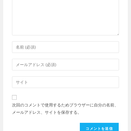
メ
ン
ト
コ
メ
ン
メ
ト
ー
す
ル
Web
る
ア
サ
名
ド
イ
前
レ
ト
ま
次回のコメントで使用するためブラウザーに自分の名前、
ス
の
た
メールアドレス、サイトを保存する。
を
URL
は
入
を
ユ
力
入