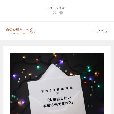
コ
こばしりゆきこ
ン
テ
ン
ツ
メニュー
へ
ス
キ
ッ
プ