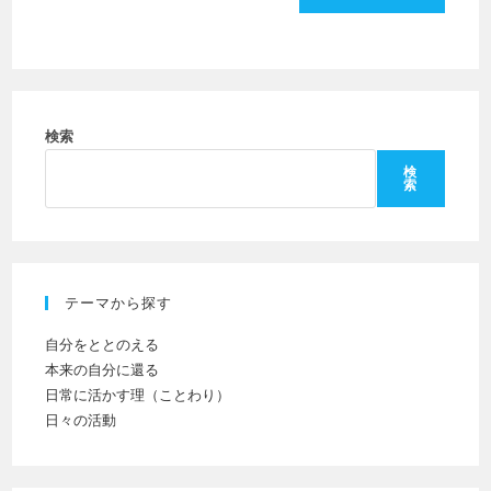
ー
し
力
ザ
て
し
ー
コ
て
名
メ
く
を
ン
だ
検索
入
ト
さ
力
検
索
い。
し
(任
て
意)
く
だ
テーマから探す
さ
い
自分をととのえる
本来の自分に還る
日常に活かす理（ことわり）
日々の活動