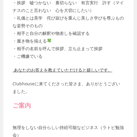
・挨拶 嘘つかない 裏切らない 有言実行 許す（マイ
ナスのこと言わない 心を大切にしたい）
・礼儀とは美学 侘び寂びを重んじ美しさ学びを尊ぶもの
な姿勢そのもの
・相手と自分の解釈や物差しを確認する
・履き物を揃える
・相手の名前を呼んで挨拶、立ち止まって挨拶
・ご機嫌でいる
あなたのお答えを教えていただけると嬉しいです。
Clubhouseに来てくださった皆さま、ありがとうござい
ました。
ご案内
無理をしない自分らしい持続可能なビジネス（ラトビ勉強
会）