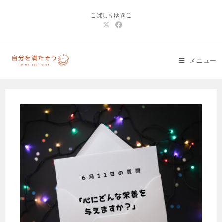
コ
こばしりゆきこ
ン
テ
ン
ツ
メニュー
へ
ス
キ
ッ
プ