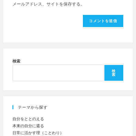
の
た
メールアドレス、サイトを保存する。
を
URL
は
入
を
ユ
力
入
ー
し
力
ザ
て
し
ー
コ
て
名
メ
く
を
ン
だ
検索
入
ト
さ
力
検
索
い。
し
(任
て
意)
く
だ
テーマから探す
さ
い
自分をととのえる
本来の自分に還る
日常に活かす理（ことわり）