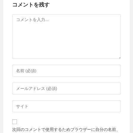
コメントを残す
コ
メ
ン
ト
コ
メ
ン
メ
ト
ー
す
ル
Web
る
ア
サ
名
ド
イ
前
レ
ト
ま
次回のコメントで使用するためブラウザーに自分の名前、
ス